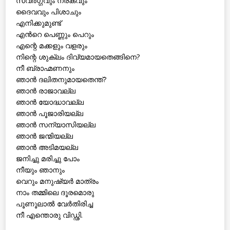
സ്വർഗ്ഗവും നരകവും
ദൈവവും പിശാചും
എനിക്കുമുണ്ട്
എൻറെ പെണ്ണും പെറും
എന്റെ മക്കളും വളരും
നിന്റെ ശുക്ലം ദിവ്യമായതെങ്ങിനെ?
നീ ബ്രാഹ്മണനും
ഞാൻ ദലിതനുമായതെന്ത്?
ഞാൻ രാജാവല്ല
ഞാൻ യോദ്ധാവല്ല
ഞാൻ പൂജാരിയല്ല
ഞാൻ സന്യാസിയല്ല
ഞാൻ ജന്മിയല്ല
ഞാൻ അടിമയല്ല
ജനിച്ചു മരിച്ചു പോം
നീയും ഞാനും
വെറും മനുഷ്യർ മാത്രം
നാം തമ്മിലെ ദൂരമൊരു
പൂണൂലാൽ വേർതിരിച്ച
നീ എന്തൊരു വിഡ്ഢി.