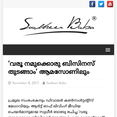
‘വരൂ നമുക്കൊരു ബിസിനസ്
തുടങ്ങാം’ ആമസോണിലും
November 8, 2017
Sudheer Babu
പ്രമുഖ സംരംഭകനും ഡിവാലര്‍ കണ്‍സള്‍ട്ടന്റ്‌സ്
മേധാവിയും ആര്‍ട്ട് ഓഫ് ലിവിംഗ് മീഡിയ
ചെയര്‍മാനുമായ സുധീര്‍ ബാബു രചിച്ച ‘വരൂ