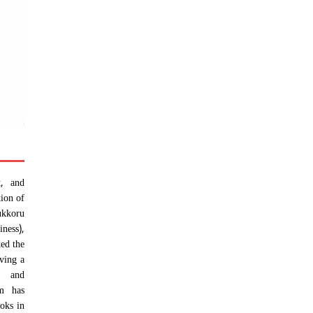
t, and
tion of
ukkoru
ness),
ed the
aving a
y and
am has
oks in