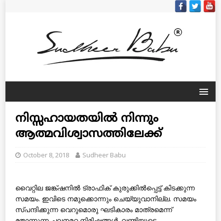
നിസ്സഹായതയില്‍ നിന്നും
ആത്മവിശ്വാസത്തിലേക്ക്
October 8, 2018
Sudheer Babu
വൈറ്റില ജങ്ക്ഷനില്‍ ട്രാഫിക് കുരുക്കില്‍പ്പെട്ട് കിടക്കുന്ന
സമയം. ഇവിടെ നമുക്കൊന്നും ചെയ്യുവാനില്ല. സമയം
സ്പന്ദിക്കുന്ന വെറുമൊരു ഘടികാരം മാത്രമെന്ന്
തോന്നുന്ന ചലനമറ്റ നിമിഷങ്ങള്‍. വണ്ടിയുടെ