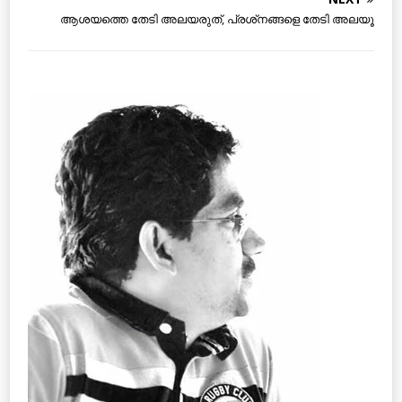
ആശയത്തെ തേടി അലയരുത്, പ്രശ്‌നങ്ങളെ തേടി അലയൂ