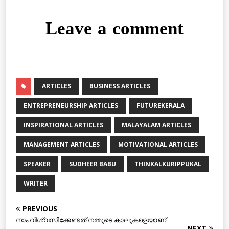
Leave a comment
ARTICLES
BUSINESS ARTICLES
ENTREPRENEURSHIP ARTICLES
FUTUREKERALA
INSPIRATIONAL ARTICLES
MALAYALAM ARTICLES
MANAGEMENT ARTICLES
MOTIVATIONAL ARTICLES
SPEAKER
SUDHEER BABU
THINKALKURIPPUKAL
WRITER
PREVIOUS
നാം വിശ്വസിക്കേണ്ടത് നമ്മുടെ കാലുകളെയാണ്
NEXT