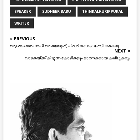
SPEAKER
SUDHEER BABU
THINKALKURIPPUKAL
WRITER
PREVIOUS
ആശയത്തെ തേടി അലയരുത്, പ്രശ്‌നങ്ങളെ തേടി അലയൂ
NEXT
വാടകയ്ക്ക് കിട്ടുന്ന കോഴികളും ഓമനകളായ കല്ലുകളും