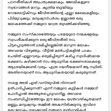
പഠനരീതികള്‍ അപ്രത്യക്ഷമാകും. ജോലികളുടെ
സ്വഭാവങ്ങള്‍ മാറും. കൃത്രിമ ബുദ്ധിയും
റോബോട്ടിക്‌സും ജീവിതത്തിന്റെ എല്ലാ മേഖലകളിലും
പിടിമുറുക്കും. മനുഷ്യസ്പര്‍ശം ഇല്ലാത്ത ഒരു
ലോകത്തേക്ക് നമ്മുടെ യാത്ര തുടങ്ങിക്കഴിഞ്ഞു.
നമ്മുടെ സംസ്‌കാരത്തേയും പഴമയുടെ നന്മകളേയും
സ്വാംശീകരിക്കുന്ന ഒരു ജീവിതരീതി നാം
ചിട്ടപ്പെടുത്താന്‍ ശ്രമിച്ചില്ലെങ്കില്‍ മാറുന്ന ലോകം
അവയെ വിഴുങ്ങും. വീട്ടില്‍ മണ്‍ചട്ടികളില്‍ പാകം
ചെയ്ത് എല്ലാവരും ഒരുമിച്ചിരുന്ന് കഴിച്ച സ്വാദിഷ്ടമായ
ഭക്ഷണം കഴിക്കാന്‍ നാം ആധുനിക ഭക്ഷണശാലകളെ
ആശ്രയിക്കേണ്ടി വരും. എത്ര ദയനീയമാണ് ആ സ്ഥിതി.
അതിനെയാണ് നാം ആധുനികതയായി കരുതുന്നത്.
നാളെ അരി ഏത് വസ്തുവില്‍ നിന്നാണ്
ഉത്പാദിപ്പിക്കുന്നത്? എന്ന് നമ്മുടെ കുട്ടികള്‍ നമ്മോട്
ചോദിച്ചാല്‍ അത്ഭുതപ്പെടുവാനില്ല. അവരെ
സംബന്ധിച്ചിടത്തോളം ഈ ലോകം യന്ത്രവത്കൃതമാണ്.
മണ്ണും മനുഷ്യനും തമ്മില്‍ അകന്നിരിക്കുന്നു. ഇവിടെ
ഒരു ലോകം നമുക്കായി നമ്മുടെ മുന്‍ഗാമികള്‍