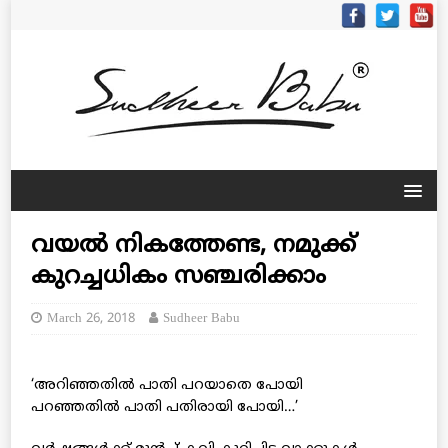
വയല്‍ നികത്തേണ്ട, നമുക്ക്
കുറച്ചധികം സഞ്ചരിക്കാം
March 26, 2018
Sudheer Babu
‘അറിഞ്ഞതില്‍ പാതി പറയാതെ പോയി
പറഞ്ഞതില്‍ പാതി പതിരായി പോയി…’