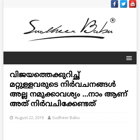
വിജയത്തെക്കുറിച്ഛ്
മറ്റുള്ളവരുടെ നിര്‍വചനങ്ങള്‍
അല്ല നമുക്കാവശ്യം …നാം ആണ്
അത് നിര്‍വചിക്കേണ്ടത്
August 22, 2019
Sudheer Babu