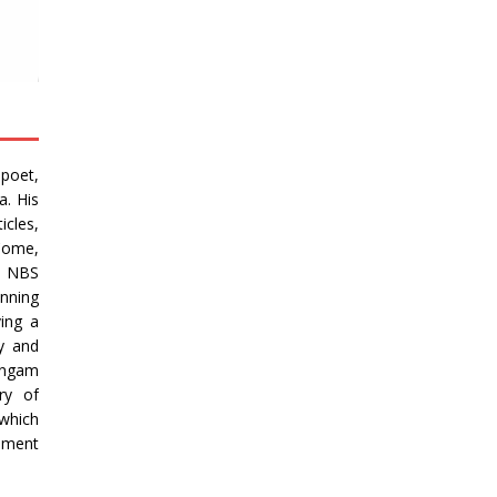
poet,
. His
icles,
Come,
y NBS
inning
ving a
y and
angam
ry of
which
ement