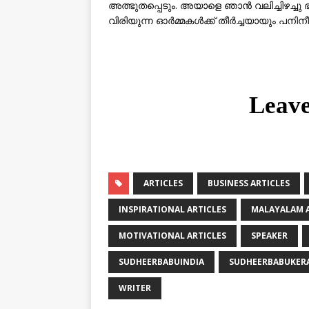
അത്ഭുതപ്പെടും. അയാളെ ഞാന്‍ വലിച്ചിഴച്ചു ഭ
വിരിയുന്ന ഓര്‍മ്മകള്‍ക്ക് തീര്‍ച്ചയായും പനി
Leav
ARTICLES
BUSINESS ARTICLES
INSPIRATIONAL ARTICLES
MALAYALAM A
MOTIVATIONAL ARTICLES
SPEAKER
SUDHEERBABUINDIA
SUDHEERBABUKER
WRITER