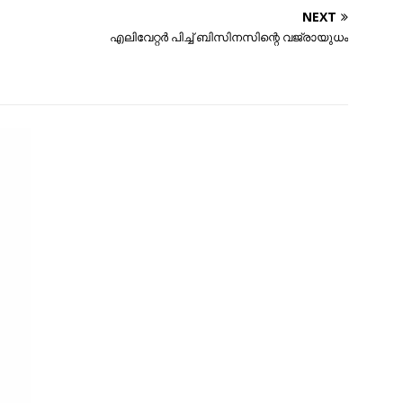
NEXT
എലിവേറ്റര്‍ പിച്ച് ബിസിനസിന്റെ വജ്രായുധം