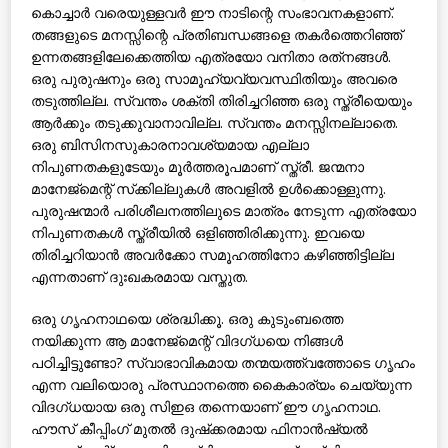
കൊച്ചാര്‍ വരെയുള്ളവര്‍ ഈ നാടിന്റെ സംഭാവനകളാണ്.
തങ്ങളുടെ മനസ്സിന്റെ പ്രതിബന്ധങ്ങളെ തകര്‍ത്തെറിഞ്ഞ്
ഉന്നതങ്ങളിലേക്കെത്തിയ എത്രയോ വനിതാ രത്‌നങ്ങള്‍.
ഒരു പുരുഷനും ഒരു സാമൂഹ്യവ്യവസ്ഥിതിയും അവരെ
തടുത്തില്ല. സ്വന്തം ശക്തി തിരിച്ചറിഞ്ഞ ഒരു സ്ത്രീയെയും
ആര്‍ക്കും തടുക്കുവാനാവില്ല. സ്വന്തം മനസ്സിനല്ലാതെ.
ഒരു ബിസിനസുകാരനാവശ്യമായ എല്ലാ
നിപുണതകളുടേയും മൂര്‍ത്തരൂപമാണ് സ്ത്രീ. ജന്മനാ
മാനേജ്‌മെന്റ് സ്‌ക്കില്ലുകള്‍ അവളില്‍ ഉള്‍ക്കൊള്ളുന്നു.
പുരുഷന്മാര്‍ പരിശീലനത്തിലുടെ മാത്രം നേടുന്ന എത്രയോ
നിപുണതകള്‍ സ്ത്രീയില്‍ ഒളിഞ്ഞിരിക്കുന്നു. ഇവയെ
തിരിച്ചറിയാന്‍ അവര്‍ക്കോ സമൂഹത്തിനോ കഴിഞ്ഞിട്ടില്ല
എന്നതാണ് ദുഃഖകരമായ വസ്തുത.
ഒരു ഗൃഹനാഥയെ ശ്രദ്ധിക്കൂ. ഒരു കുടുംബത്തെ
നയിക്കുന്ന ആ മാനേജ്‌മെന്റ് വിദഗ്ധയെ നിങ്ങള്‍
പഠിച്ചിട്ടുണ്ടോ? സ്വാഭാവികമായ തന്മയത്ത്വത്തോടെ ഗൃഹം
എന്ന വലിയൊരു പ്രസ്ഥാനത്തെ കൈകാര്യം ചെയ്യുന്ന
വിദഗ്ധയായ ഒരു സിഇഒ തന്നെയാണ് ഈ ഗൃഹനാഥ.
ഹൗസ് കീപ്പിംഗ് മുതല്‍ ദുഷ്‌ക്കരമായ ഫിനാന്‍ഷ്യല്‍