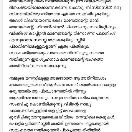
മാനേജ്‌മെന്റ് വരെ നിയന്ത്രിക്കുന്ന ഈ വ്യക്തിയുടെ
ദിനചര്യയിലേക്കൊന്ന് കടന്നു ചെല്ലൂ. ബിസിനസില്‍ ഒരു
സിഇഒയ്ക്ക് ആവശ്യമായ എല്ലാ സ്‌ക്കില്ലുകളിലും
അവള്‍ വിദഗ്ധയാണ്. ടൈം മാനേജ്‌മെന്റ്, മാന്‍
മാനേജ്‌മെന്റ്, ഫിനാന്‍ഷ്യല്‍ പ്ലാനിംഗും ബഡ്ജറ്റിംഗും,
വര്‍ക്കിംഗ് കാപ്പിറ്റല്‍ മാനേജ്‌മെന്റ്, റിസോഴ്‌സ് പ്ലാനിംഗ്
എന്നുവേണ്ട സമസ്ത മേഖലകളിലും സ്ത്രീ
പ്രാവീണ്യമുള്ളവളാണ്. ഏതു പ്രതികൂല
സാഹചര്യത്തിലും പതറാതെ നിന്ന് കുടുംബത്തെ
നയിക്കുന്ന ഈ ഗൃഹനാഥ മാനേജ്‌മെന്റ് രംഗത്തെ
അതിവിദഗ്ധ തന്നെയാകുന്നു.
നമ്മുടെ മനസ്സിലുള്ള അടങ്ങാത്ത ആ അഭിനിവേശം
കണ്ടെത്തുകയാണ് ആദ്യം വേണ്ടത്. ലക്ഷ്യബോധമുള്ള
ഒരു യാത്ര ആ പ്രചോദനത്തില്‍ നിന്നും
ആരംഭിക്കുവാനാവും. സമൂഹത്തില്‍ വലിയ മാറ്റങ്ങള്‍
സംഭവിച്ചു കൊണ്ടിരിക്കുന്നു. വീടിന്റെ നാലു
ചുമരുകള്‍ക്കുള്ളില്‍ തളച്ചിട്ട് മോഹങ്ങളെ
മുരടിപ്പിക്കുവാനുള്ളതല്ല ജീവിതം. മനസ്സിലെ കെട്ടുകള്‍
പൊട്ടിച്ചെറിഞ്ഞ് സ്ത്രീ ശക്തി ഉണരണം. ഒറ്റക്കെട്ടായി
സമൂഹത്തെ നയിക്കുവാന്‍ പ്രാപ്തമായ രീതിയില്‍