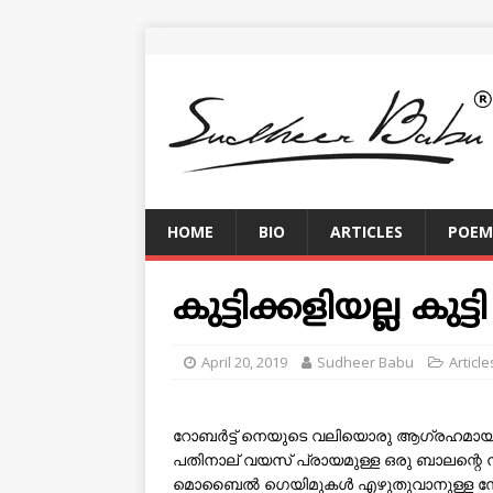
HOME
BIO
ARTICLES
POEM
കുട്ടിക്കളിയല്ല കുട
April 20, 2019
Sudheer Babu
Article
റോബര്‍ട്ട് നെയുടെ വലിയൊരു ആഗ്രഹമായിര
പതിനാല് വയസ് പ്രായമുള്ള ഒരു ബാലന്റെ നടക
മൊബൈല്‍ ഗെയിമുകള്‍ എഴുതുവാനുള്ള സോഫ്