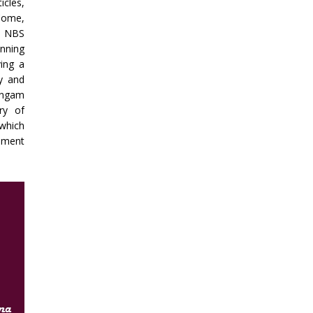
icles,
Come,
y NBS
inning
ving a
y and
angam
ry of
which
ement